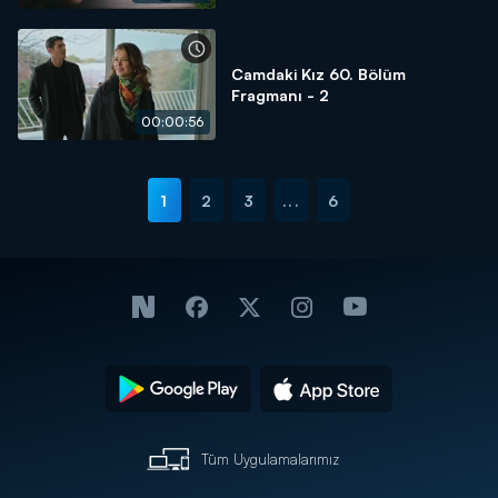
Camdaki Kız 60. Bölüm
Fragmanı - 2
00:00:56
1
2
3
...
6
Tüm Uygulamalarımız