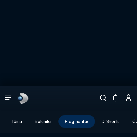
Arama
muhteşem ikili
ARAMA SONUÇLARI
Tümü
Bölümler
Fragmanlar
D-Shorts
Öz
DİĞER SONUÇLAR