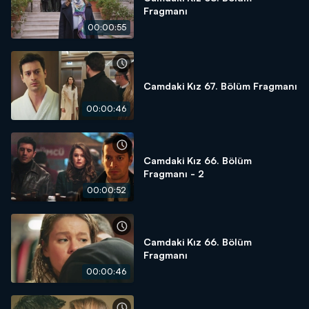
Fragmanı
00:00:55
Camdaki Kız 67. Bölüm Fragmanı
00:00:46
Camdaki Kız 66. Bölüm
Fragmanı - 2
00:00:52
Camdaki Kız 66. Bölüm
Fragmanı
00:00:46