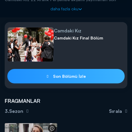
bölümünün ardından yeni bölüm heyecanla beklenirken
daha fazla oku
Camdaki Kız 2. tanıtım yayınlandı! Camdaki Kız 29 Aralık
Perşembe günü yayınlanacak olan yeni bölümünde neler
olacak? Feride, Nalan'la hesaplaştıktan sonra ölüyor!
Camdaki Kız
Nalan, gerçek annesi Sema'nın başına gelen kötü olayları en acı
Camdaki Kız Final Bölüm
şekilde öğrenir. Feride, yıllarca taşıdığı yükü artık Nalan'a bırakır.
Nalan, Feride'yle derin bir hesaplaşma yaşar. Nalan, hayatının
şokunu yaşarken, Feride hayatını kaybediyor.
Camdaki Kız yeni bölümüyle Perşembe 20.00'da Kanal D'de!
Son Bölümü İzle
FRAGMANLAR
3.Sezon
Sırala