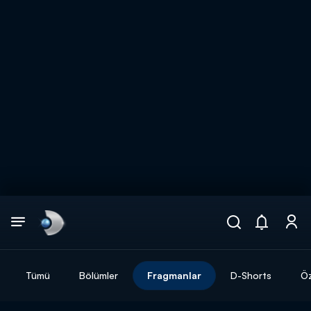
Arama
muhteşem ikili
ARAMA SONUÇLARI
Tümü
Bölümler
Fragmanlar
D-Shorts
Öz
DİĞER SONUÇLAR