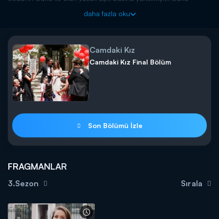
öğrenen büyük hayal kırıklığı yaşar. Feride'ye ise gün doğmuştur.
daha fazla oku
Kızının Sedat ile evlenmemesi için ortalığı birbirine katar. Herkes
ne yapacağını bilemez haldedir. Sedat'ın bir sonraki hamlesi ne
olacak? Nalan'ı evlenmeye ikna edebilecek mi?
Camdaki Kız
Camdaki Kız yeni bölümüyle Perşembe 20.00'da Kanal D'de!
Camdaki Kız Final Bölüm
--------------------------------
Camdaki Kiz Episode 4 Trailer is streaming! What will Nalan do
learning that Sedat has an affair?
Sedat's affair with Cana is leaked to the press. Learning about
this, Nalan gets disappointed. As for Feride, she gets the
Son Bölümü İzle
opportunity she has waited for. She raises hell to prevent her
daughter from marrying Sedat. Nobody knows what to do
about this scandal. What will be Sedat's next move? Will he be
able to convince Nalan?
FRAGMANLAR
Camdaki Kiz returns on Thursday at 8 pm on Kanal D!
3.Sezon
Sırala