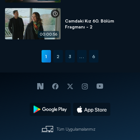
Camdaki Kız 60. Bölüm
Fragmanı - 2
00:00:56
1
2
3
...
6
Tüm Uygulamalarımız