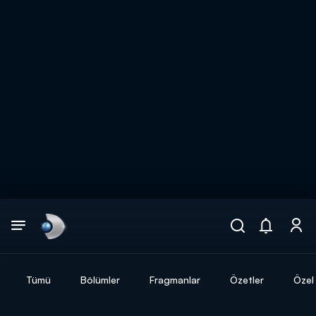
Arama
muhteşem ikili
ARAMA SONUÇLARI
Tümü
Bölümler
Fragmanlar
Özetler
Özel 
DİĞER SONUÇLAR