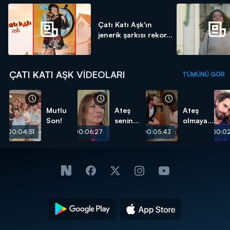
Çatı Katı Aşk'ın
jenerik şarkısı rekor...
ÇATI KATI AŞK VIDEOLARI
TÜMÜNÜ GÖR
Mutlu
Ateş
Ateş
Son!
senin
olmayan
oğlun!
yerden
00:04:51
00:06:27
00:05:43
00:02
duman
çıkmaz!