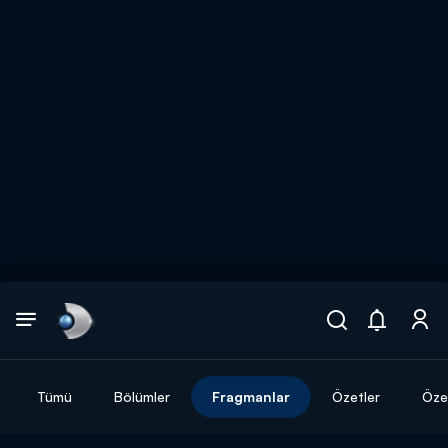
Arama
muhteşem ikili
ARAMA SONUÇLARI
Tümü
Bölümler
Fragmanlar
Özetler
Özel
DİĞER SONUÇLAR