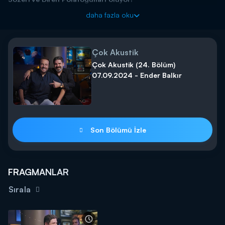
Müzisyen ve yapımcı Ercan Saatçi’nin sunuculuğunu yaptığı
daha fazla oku
“Çok Akustik” programında her bölümde ayrı bir ünlü ismi
ağırlayacak, sohbet ve müzik bir arada olacak. Çok Akustik
Kanal D’de!
Çok Akustik
Çok Akustik (24. Bölüm)
Çok Akustik Cumartesi 22.45'te Kanal D'de!
07.09.2024 - Ender Balkır
Son Bölümü İzle
FRAGMANLAR
Sırala