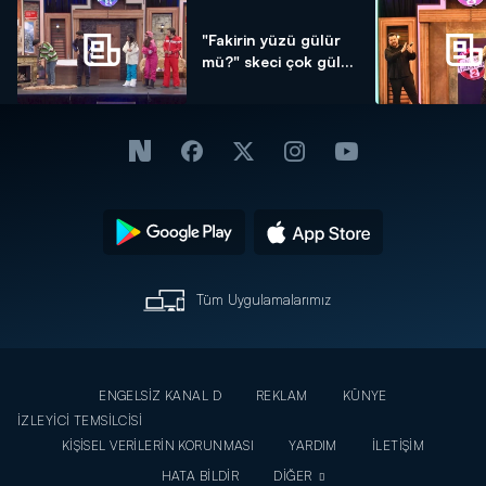
"Fakirin yüzü gülür
mü?" skeci çok gül...
Tüm Uygulamalarımız
ENGELSİZ KANAL D
REKLAM
KÜNYE
İZLEYİCİ TEMSİLCİSİ
KİŞİSEL VERİLERİN KORUNMASI
YARDIM
İLETİŞİM
HATA BİLDİR
DİĞER