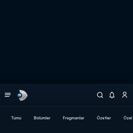
Arama
muhteşem ikili
ARAMA SONUÇLARI
Tümü
Bölümler
Fragmanlar
Özetler
Özel 
DİĞER SONUÇLAR