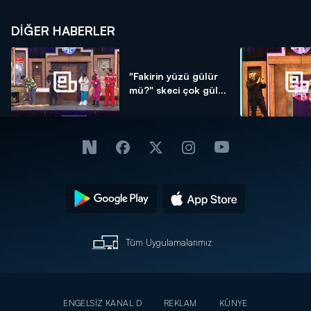
DIĞER HABERLER
"Fakirin yüzü gülür
mü?" skeci çok gül...
Tüm Uygulamalarımız
ENGELSİZ KANAL D
REKLAM
KÜNYE