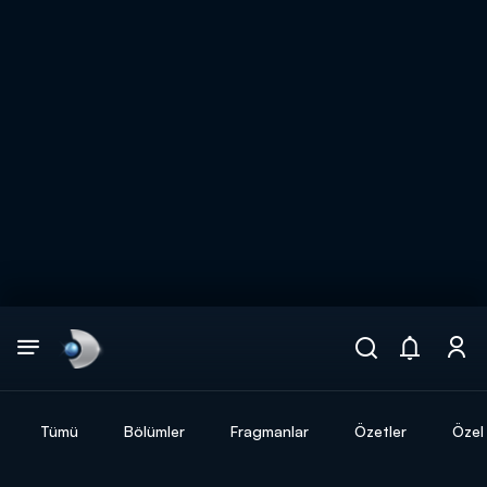
Arama
muhteşem ikili
ARAMA SONUÇLARI
Tümü
Bölümler
Fragmanlar
Özetler
Özel 
DİĞER SONUÇLAR