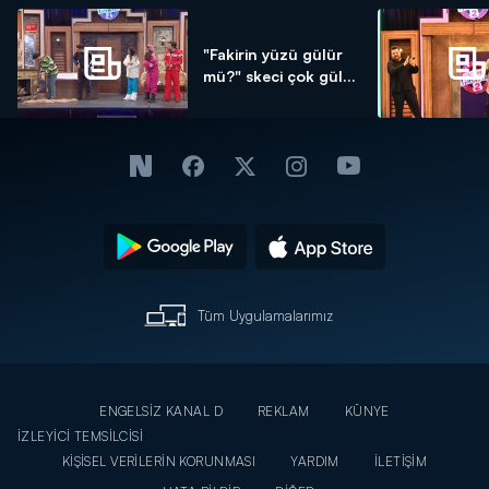
"Fakirin yüzü gülür
mü?" skeci çok gül...
Tüm Uygulamalarımız
ENGELSİZ KANAL D
REKLAM
KÜNYE
İZLEYİCİ TEMSİLCİSİ
KİŞİSEL VERİLERİN KORUNMASI
YARDIM
İLETİŞİM