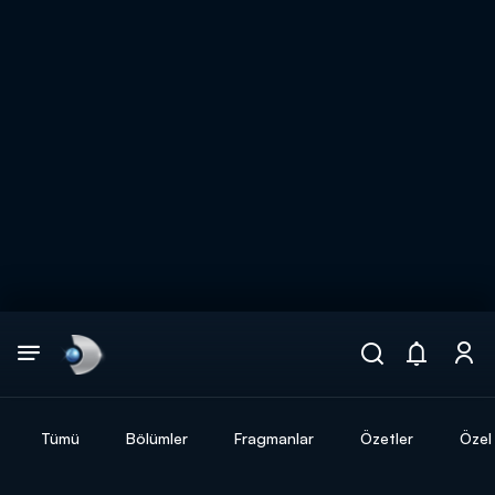
Arama
muhteşem ikili
ARAMA SONUÇLARI
Tümü
Bölümler
Fragmanlar
Özetler
Özel 
DİĞER SONUÇLAR