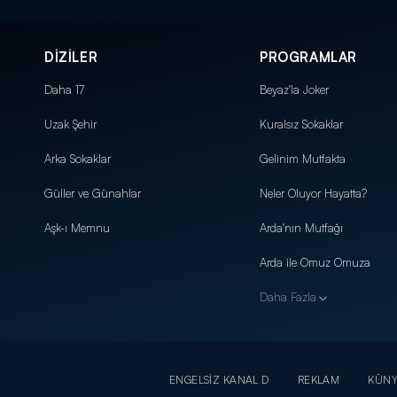
DİZİLER
PROGRAMLAR
Daha 17
Beyaz'la Joker
Uzak Şehir
Kuralsız Sokaklar
Arka Sokaklar
Gelinim Mutfakta
Güller ve Günahlar
Neler Oluyor Hayatta?
Aşk-ı Memnu
Arda'nın Mutfağı
Arda ile Omuz Omuza
Daha Fazla
ENGELSİZ KANAL D
REKLAM
KÜN