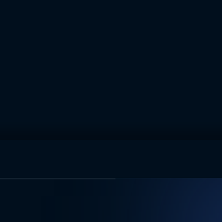
muhteşem ikili
I