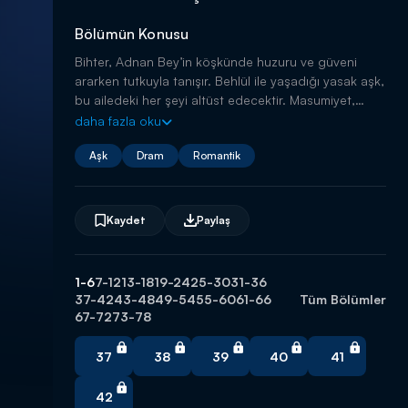
Bölümün Konusu
Bihter, Adnan Bey’in köşkünde huzuru ve güveni
ararken tutkuyla tanışır. Behlül ile yaşadığı yasak aşk,
bu ailedeki her şeyi altüst edecektir. Masumiyet,
ihanet bulutlarıyla gölgelenir; tutku ve aşk, sadakati
daha fazla oku
esir alır.
Aşk
Dram
Romantik
Kaydet
Paylaş
1-6
7-12
13-18
19-24
25-30
31-36
37-42
43-48
49-54
55-60
61-66
Tüm Bölümler
67-72
73-78
37
38
39
40
41
42