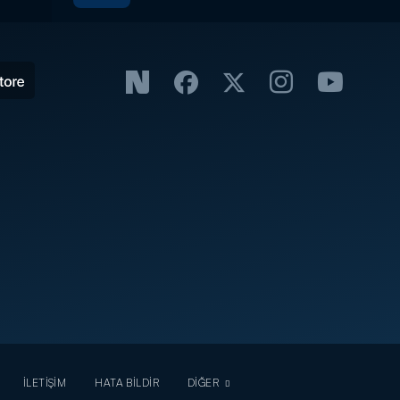
İLETİŞİM
HATA BİLDİR
DİĞER