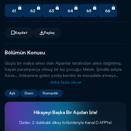
61
62
63
64
65
66
Kaydet
Paylaş
Bölümün Konusu
Güçlü bir mafya ailesi olan Alpanlar tarafından ailesi dağıtılmış,
hayatı paramparça olmuş bir kız çocuğu; Melek. Şimdiki adıyla
Azize... İntikamına giden yolda kendisi ile mücadele etmeye
başlayacak Azize'nin hikayesi.
daha fazla oku
Aşk
Dram
Romantik
Hikayeyi Başka Bir Açıdan İzle!
Diziler, 2 dakikalık dikey bölümleriyle
Kanal D APP'te!