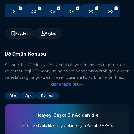
31
32
33
34
35
36
Kaydet
Paylaş
Bölümün Konusu
Almancı bir ailenin kızı ile evlenip oraya yerleşen evin sorumsuz
ve serseri oğlu Cevahir, üç ay sonra boşanmış olarak geri döner
ve eski sevgilisi Şükufe’nin ezeli düşmanı Koyu Bilal ile birlikte
olduğunu öğrenir.
daha fazla oku
Aile
Aşk
Komedi
Hikayeyi Başka Bir Açıdan İzle!
Diziler, 2 dakikalık dikey bölümleriyle
Kanal D APP'te!