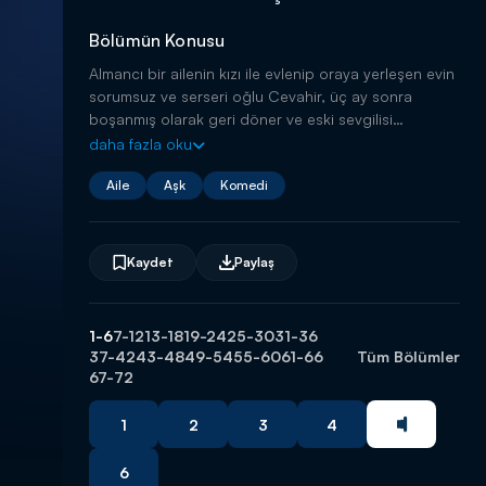
Bölümün Konusu
Almancı bir ailenin kızı ile evlenip oraya yerleşen evin
sorumsuz ve serseri oğlu Cevahir, üç ay sonra
boşanmış olarak geri döner ve eski sevgilisi
Şükufe’nin ezeli düşmanı Koyu Bilal ile birlikte
daha fazla oku
olduğunu öğrenir.
Aile
Aşk
Komedi
Kaydet
Paylaş
1-6
7-12
13-18
19-24
25-30
31-36
37-42
43-48
49-54
55-60
61-66
Tüm Bölümler
67-72
1
2
3
4
6