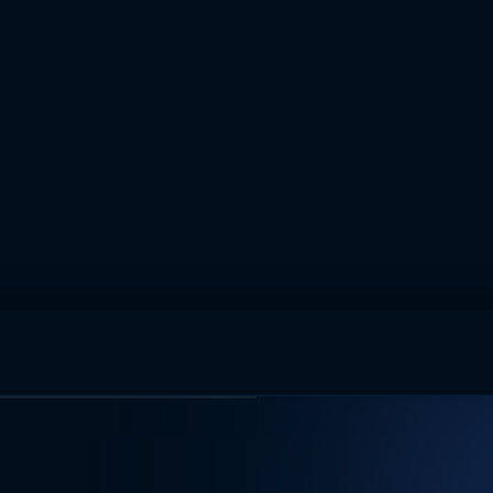
muhteşem ikili
I