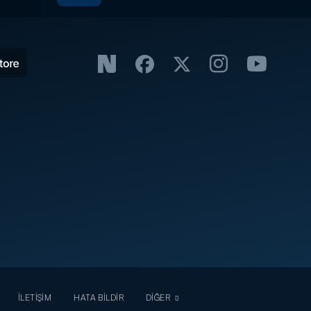
İLETİŞİM
HATA BİLDİR
DİĞER