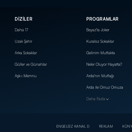
DİZİLER
PROGRAMLAR
Daha 17
Beyaz'la Joker
Uzak Şehir
Kuralsız Sokaklar
Arka Sokaklar
Gelinim Mutfakta
Güller ve Günahlar
Neler Oluyor Hayatta?
Aşk-ı Memnu
Arda'nın Mutfağı
Arda ile Omuz Omuza
Daha Fazla
ENGELSİZ KANAL D
REKLAM
KÜN