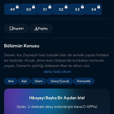
49
50
51
52
53
54
Kaydet
Paylaş
Bölümün Konusu
Demet, kızı Zeynep’e hem babalık hem de annelik yapan fedakar
bir kadındır. Ancak, anne-kızın Gölyazı’da kurdukları mütevazı
yaşam, Demet’in işlettiği dükkanın iflası ile altüst olur.
daha fazla oku
Aile
Aşk
Dram
Genç/Çocuk
Romantik
Hikayeyi Başka Bir Açıdan İzle!
Diziler, 2 dakikalık dikey bölümleriyle
Kanal D APP'te!