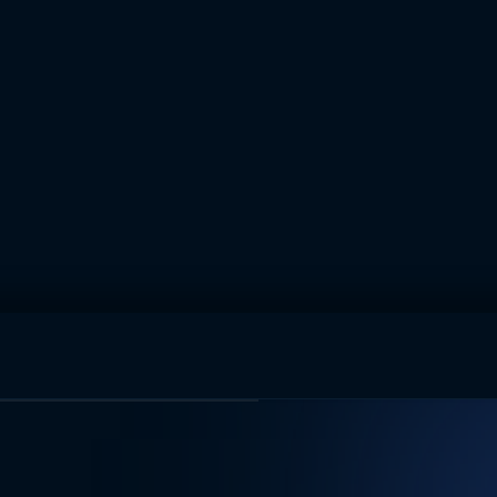
muhteşem ikili
I