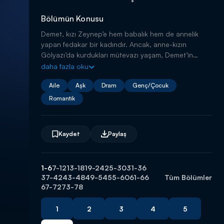
Bölümün Konusu
Demet, kızı Zeynep’e hem babalık hem de annelik
yapan fedakar bir kadındır. Ancak, anne-kızın
Gölyazı’da kurdukları mütevazı yaşam, Demet’in
işlettiği dükkanın iflası ile altüst olur.
daha fazla oku
Aile
Aşk
Dram
Genç/Çocuk
Romantik
Kaydet
Paylaş
1-6
7-12
13-18
19-24
25-30
31-36
37-42
43-48
49-54
55-60
61-66
Tüm Bölümler
67-72
73-78
1
2
3
4
5