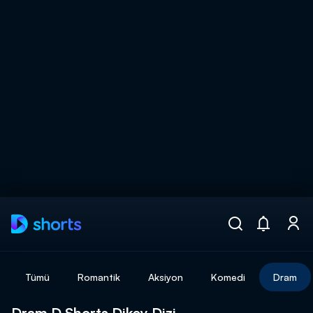
Arama
muhteşem ikili
ARAMA SONUÇLARI
Tümü
Romantik
Aksiyon
Komedi
Dram
DİĞER SONUÇLAR
Dram D Shorts Dikey Dizi