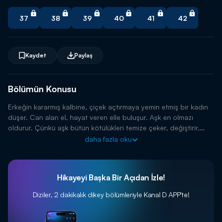
37
38
39
40
41
42
Kaydet
Paylaş
Bölümün Konusu
Erkeğin kararmış kalbine, çiçek açtırmaya yemin etmiş bir kadın
düşer. Can alan el, hayat veren elle buluşur. Aşk en olmazı
oldurur. Çünkü aşk bütün kötülükleri temize çeker, değiştirir,
iyileştirir!
daha fazla oku
Hikayeyi Başka Bir Açıdan İzle!
Diziler, 2 dakikalık dikey bölümleriyle
Kanal D APP'te!