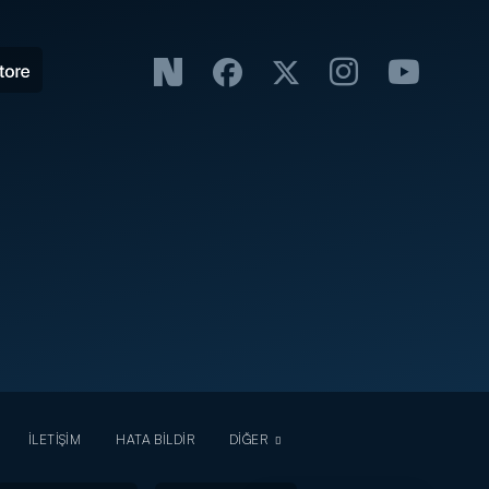
İLETİŞİM
HATA BİLDİR
DİĞER