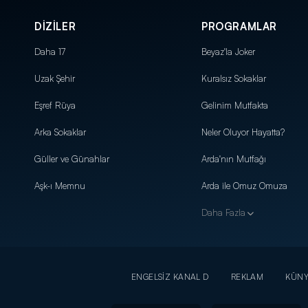
DİZİLER
PROGRAMLAR
Daha 17
Beyaz'la Joker
Uzak Şehir
Kuralsız Sokaklar
Eşref Rüya
Gelinim Mutfakta
Arka Sokaklar
Neler Oluyor Hayatta?
Güller ve Günahlar
Arda'nın Mutfağı
Aşk-ı Memnu
Arda ile Omuz Omuza
Daha Fazla
ENGELSİZ KANAL D
REKLAM
KÜN