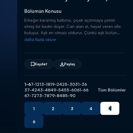
Bölümün Konusu
Erkeğin kararmış kalbine, çiçek açtırmaya yemin
etmiş bir kadın düşer. Can alan el, hayat veren elle
buluşur. Aşk en olmazı oldurur. Çünkü aşk bütün
kötülükleri temize çeker, değiştirir, iyileştirir!
daha fazla oku
Kaydet
Paylaş
1-6
7-12
13-18
19-24
25-30
31-36
37-42
43-48
49-54
55-60
61-66
Tüm Bölümler
67-72
73-78
79-84
85-90
1
2
3
4
6