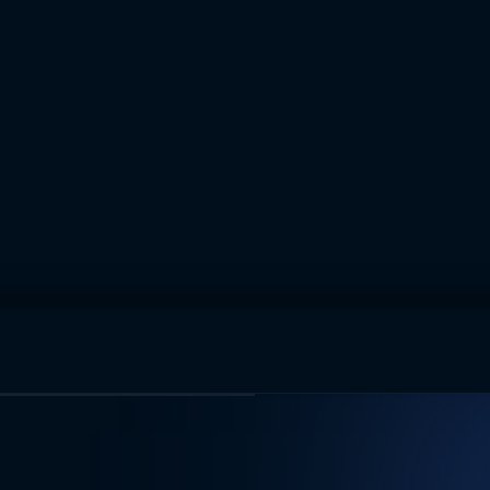
muhteşem ikili
I