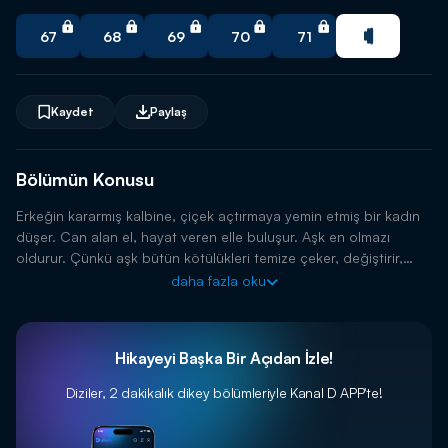
🔥 Yeni trend dizileri istediğin zaman izle.
67
68
69
70
71
Uygulamayı İndir
Kaydet
Paylaş
Bölümün Konusu
Erkeğin kararmış kalbine, çiçek açtırmaya yemin etmiş bir kadın
düşer. Can alan el, hayat veren elle buluşur. Aşk en olmazı
oldurur. Çünkü aşk bütün kötülükleri temize çeker, değiştirir,
iyileştirir!
daha fazla oku
Hikayeyi Başka Bir Açıdan İzle!
Diziler, 2 dakikalık dikey bölümleriyle
Kanal D APP'te!