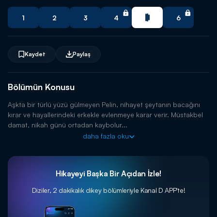
🔥 Yeni trend dizileri istediğin zaman izle.
1
2
3
4
6
Uygulamayı İndir
Kaydet
Paylaş
Bölümün Konusu
Aşkta bir türlü yüzü gülmeyen Pelin, nihayet şeytanın bacağını
kırar ve hayallerindeki erkekle evlenmeye karar verir. Müstakbel
damat, nikah günü ortadan kaybolur...
daha fazla oku
Hikayeyi Başka Bir Açıdan İzle!
Diziler, 2 dakikalık dikey bölümleriyle
Kanal D APP'te!