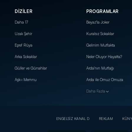
DİZİLER
PROGRAMLAR
Daha 17
Beyaz'la Joker
Uzak Şehir
Kuralsız Sokaklar
Eşref Rüya
Gelinim Mutfakta
Arka Sokaklar
Neler Oluyor Hayatta?
Güller ve Günahlar
Arda'nın Mutfağı
Aşk-ı Memnu
Arda ile Omuz Omuza
Daha Fazla
ENGELSİZ KANAL D
REKLAM
KÜN