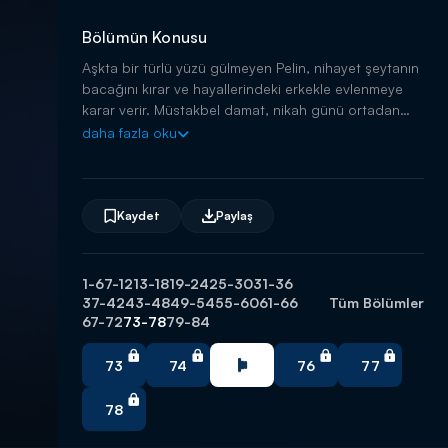
Bölümün Konusu
Aşkta bir türlü yüzü gülmeyen Pelin, nihayet şeytanın
bacağını kırar ve hayallerindeki erkekle evlenmeye
karar verir. Müstakbel damat, nikah günü ortadan
kaybolur...
daha fazla oku
Kaydet
Paylaş
1-6
7-12
13-18
19-24
25-30
31-36
37-42
43-48
49-54
55-60
61-66
Tüm Bölümler
67-72
73-78
79-84
73
74
76
77
78