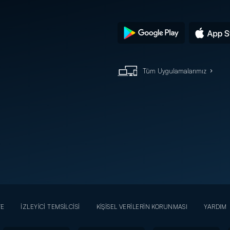
Telefonun Kamerasıyla QR Kodu Tara
Tüm Uygulamalarımız
YE
İZLEYİCİ TEMSİLCİSİ
KİŞİSEL VERİLERİN KORUNMASI
YARDIM