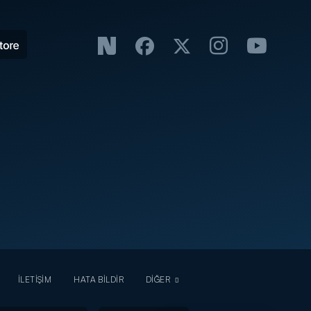
İLETİŞİM
HATA BİLDİR
DİĞER