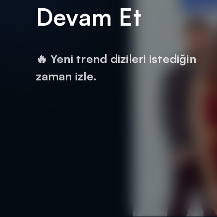
Devam Et
🔥 Yeni trend dizileri istediğin
zaman izle.
DİĞER SONUÇLAR