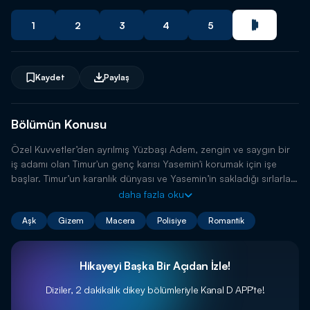
1
2
3
4
5
Kaydet
Paylaş
Bölümün Konusu
Özel Kuvvetler’den ayrılmış Yüzbaşı Adem, zengin ve saygın bir
iş adamı olan Timur'un genç karısı Yasemin'i korumak için işe
başlar. Timur’un karanlık dünyası ve Yasemin’in sakladığı sırlarla
dolu bu dünyada hiçbir şey göründüğü gibi değildir.
daha fazla oku
Aşk
Gizem
Macera
Polisiye
Romantik
Hikayeyi Başka Bir Açıdan İzle!
Diziler, 2 dakikalık dikey bölümleriyle
Kanal D APP'te!