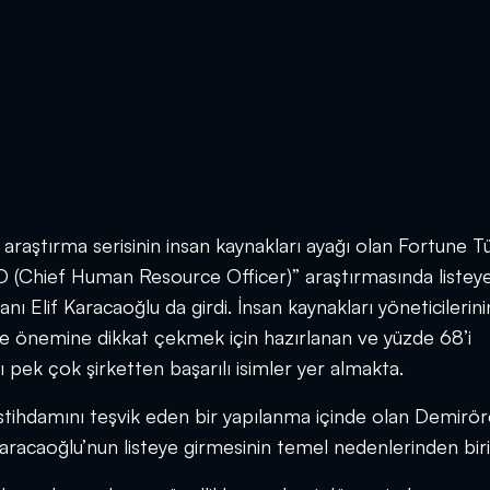
n araştırma serisinin insan kaynakları ayağı olan Fortune T
O (Chief Human Resource Officer)” araştırmasında listey
Elif Karacaoğlu da girdi. İnsan kaynakları yöneticilerini
ve önemine dikkat çekmek için hazırlanan ve yüzde 68’i
ı pek çok şirketten başarılı isimler yer almakta.
stihdamını teşvik eden bir yapılanma içinde olan Demirö
Karacaoğlu’nun listeye girmesinin temel nedenlerinden biri