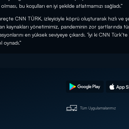
lması, bu koşulları en iyi şekilde atlatmamızı sağladı.”
çte CNN TÜRK, izleyiciyle köprü oluşturarak hızlı ve şe
nsan kaynakları yönetimimiz, pandeminin zor şartlarında t
syonlarını en yüksek seviyeye çıkardı. ‘İyi ki CNN Türk’te
l oynadı.”
Tüm Uygulamalarımız