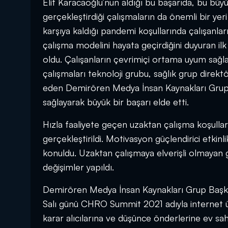
Elif Karacaoğlu’nun aldığı bu başarıda, bu b
gerçekleştirdiği çalışmaların da önemli bir ye
karşıya kaldığı pandemi koşullarında çalışanla
çalışma modelini hayata geçirdiğini duyuran il
oldu. Çalışanların çevrimiçi ortama uyum sağla
çalışmaları teknoloji grubu, sağlık grup direkt
eden Demirören Medya İnsan Kaynakları Grup 
sağlayarak büyük bir başarı elde etti.
Hızla faaliyete geçen uzaktan çalışma koşullar
gerçekleştirildi. Motivasyon güçlendirici etkinli
konuldu. Uzaktan çalışmaya elverişli olmayan gö
değişimler yapıldı.
Demirören Medya İnsan Kaynakları Grup Başkanı
Salı günü CHRO Summit 2021 adıyla internet üz
karar alıcılarına ve düşünce önderlerine ev sahi