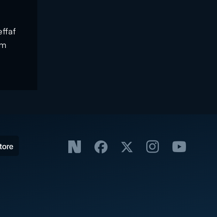
ffaf
üm