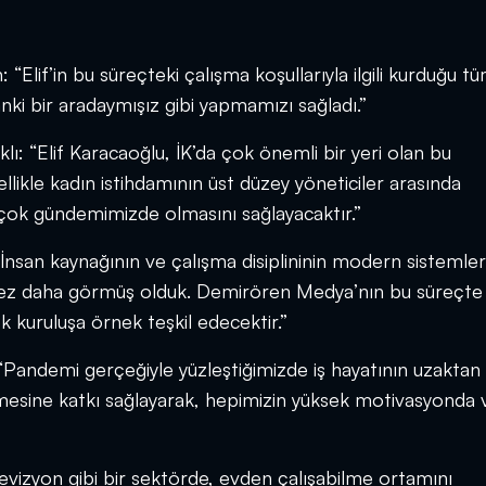
lif’in bu süreçteki çalışma koşullarıyla ilgili kurduğu t
anki bir aradaymışız gibi yapmamızı sağladı.”
ı: “Elif Karacaoğlu, İK’da çok önemli bir yeri olan bu
llikle kadın istihdamının üst düzey yöneticiler arasında
 çok gündemimizde olmasını sağlayacaktır.”
nsan kaynağının ve çalışma disiplininin modern sistemler
kez daha görmüş olduk. Demirören Medya’nın bu süreçte
ok kuruluşa örnek teşkil edecektir.”
Pandemi gerçeğiyle yüzleştiğimizde iş hayatının uzaktan
lmesine katkı sağlayarak, hepimizin yüksek motivasyonda 
evizyon gibi bir sektörde, evden çalışabilme ortamını