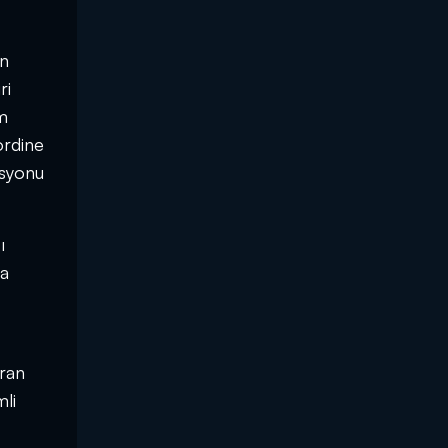
an
ri
üm
ordine
asyonu
ı
ya
iran
mli