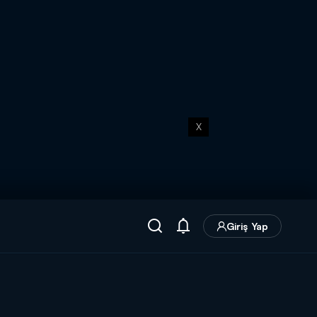
X
Giriş Yap