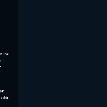
ürkiye
e
n
ren
 oldu.