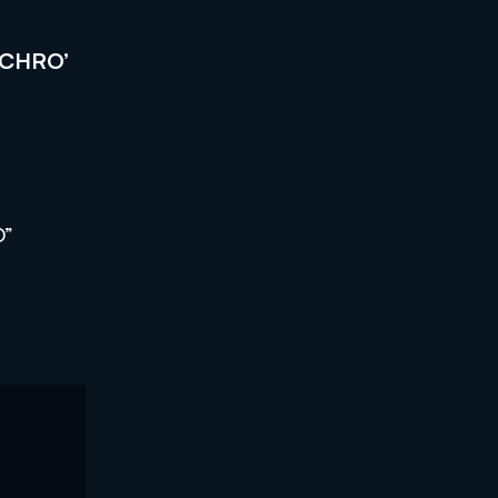
0 CHRO’
O”