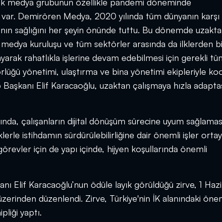
üyük medya grubunun özellikle pandemi döneminde
ri var. Demirören Medya, 2020 yılında tüm dünyanın karşı
rının sağlığını her şeyin önünde tuttu. Bu dönemde uzakt
k medya kuruluşu ve tüm sektörler arasında da ilklerden bi
yarak rahatlıkla işlerine devam edebilmesi için gerekli t
örlüğü yönetimi, ulaştırma ve bina yönetimi ekipleriyle ko
Başkanı Elif Karacaoğlu, uzaktan çalışmaya hızla adapt
ında, çalışanların dijital dönüşüm sürecine uyum sağlamas
klerle istihdamın sürdürülebilirliğine dair önemli işler orta
revler için de yapı içinde, hijyen koşullarında önemli
 Elif Karacaoğlu’nun ödüle layık görüldüğü zirve, 1 Haz
erinden düzenlendi. Zirve, Türkiye'nin İK alanındaki öne
pliği yaptı.