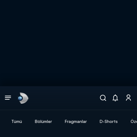
Arama
muhteşem ikili
ARAMA SONUÇLARI
Tümü
Bölümler
Fragmanlar
D-Shorts
Öze
DİĞER SONUÇLAR