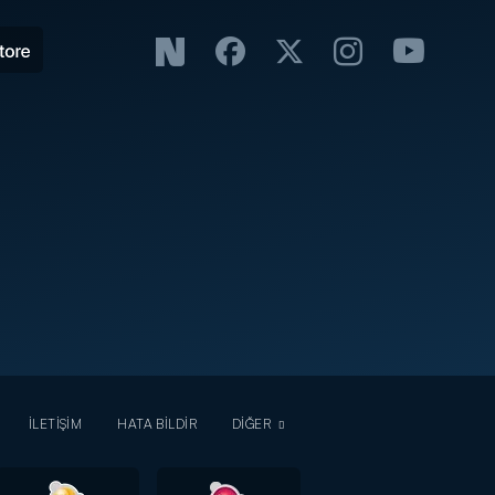
İLETİŞİM
HATA BİLDİR
DİĞER