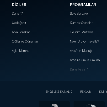
DİZİLER
PROGRAMLAR
Daha 17
Beyaz'la Joker
Uzak Şehir
Kuralsız Sokaklar
Arka Sokaklar
Gelinim Mutfakta
Güller ve Günahlar
Neler Oluyor Hayatta?
Aşk-ı Memnu
Arda'nın Mutfağı
Arda ile Omuz Omuza
Daha Fazla
ENGELSİZ KANAL D
REKLAM
KÜN