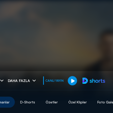
muhteşem ikili
DAHA FAZLA
CANLI YAYIN
I
manlar
D-Shorts
Özetler
Özel Klipler
Foto Gale