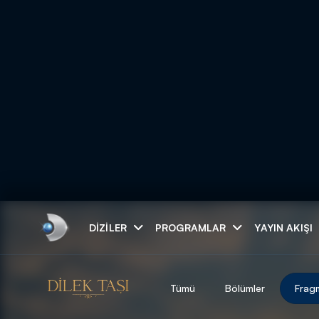
Arama
DIZILER
PROGRAMLAR
YAYIN AKIŞI
ARAMA SONUÇLAR
Tümü
Bölümler
Frag