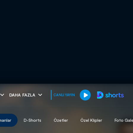
muhteşem ikili
DAHA FAZLA
CANLI YAYIN
I
manlar
D-Shorts
Özetler
Özel Klipler
Foto Gale