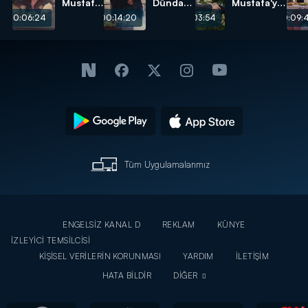
Mustafa
Dündar'a
Mustafa'ya
evlendi!
olan
onay çıktı!
00:06:24
00:14:20
00:03:54
00:09:
aşkını
herkese
söyledi!
Tüm Uygulamalarımız
ENGELSİZ KANAL D
REKLAM
KÜNYE
İZLEYİCİ TEMSİLCİSİ
KİŞİSEL VERİLERİN KORUNMASI
YARDIM
İLETİŞİM
HATA BİLDİR
DİĞER