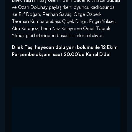
Dilek Taşı’nın başrollerini Salih Bademci, Hazal Subaşı
ve Ozan Dolunay paylaşırken; oyuncu kadrosunda
ise Elif Doğan, Perihan Savaş, Özge Özberk,
Teoman Kumbaracıbaşı, Çiçek Dilligil, Engin Yüksel,
Afra Karagöz, Lena Naz Kalaycı ve Ömer Toprak
Yılmaz gibi birbirinden başarılı isimler rol alıyor.
Dilek Taşı heyecan dolu yeni bölümü ile 12 Ekim
Perşembe akşamı saat 20.00’de Kanal D’de!