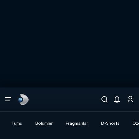
Arama
muhteşem ikili
ARAMA SONUÇLARI
Tümü
Bölümler
Fragmanlar
D-Shorts
Öze
DİĞER SONUÇLAR