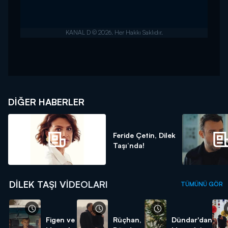
DIĞER HABERLER
Feride Çetin, Dilek
Taşı’nda!
DILEK TAŞI VIDEOLARI
TÜMÜNÜ GÖR
Figen ve
Rüçhan,
Dündar'dan