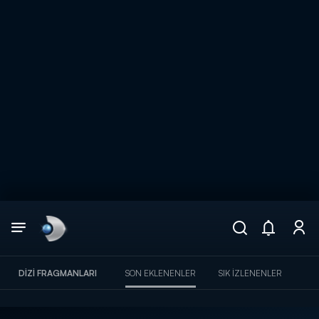
Arama
muhteşem ikili
ARAMA SONUÇLARI
DIZI FRAGMANLARI
SON EKLENENLER
SIK İZLENENLER
DİĞER SONUÇLAR