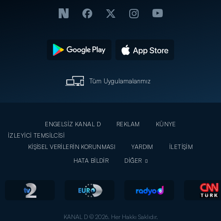
Tüm Uygulamalarımız
ENGELSİZ KANAL D
REKLAM
KÜNYE
İZLEYİCİ TEMSİLCİSİ
KİŞİSEL VERİLERİN KORUNMASI
YARDIM
İLETİŞİM
HATA BİLDİR
DİĞER
KANAL D © 2026. Her Hakkı Saklıdır.