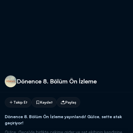
Dönence 8. Bölüm Ön İzleme
Takip Et
Kaydet
Paylaş
Dönence 8. Bölüm Ön İzleme yayınlandı! Gülce, sette atak
geçiriyor!
Gülce, Gece'yle birlikte çekime gider ve set ekibinin kendisine