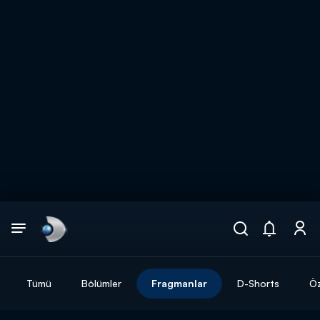
Arama
muhteşem ikili
ARAMA SONUÇLARI
Tümü
Bölümler
Fragmanlar
D-Shorts
Öz
DİĞER SONUÇLAR