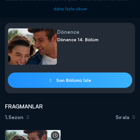
sorular sormasıyla zor anlar yaşar. Gece'nin de ısrarıyla soruları
daha fazla oku
cevaplamaya çalışan Gülce, atak geçirir. Gülce'nin zor anlarını
kamera kaydına alınır. Gece, kardeşini sakinleştirebilecek mi?
Dönence yeni bölümleriyle salı akşamı saat 20.00'da Kanal
Dönence
D'de!
Dönence 14. Bölüm
Son Bölümü İzle
FRAGMANLAR
1.Sezon
Sırala