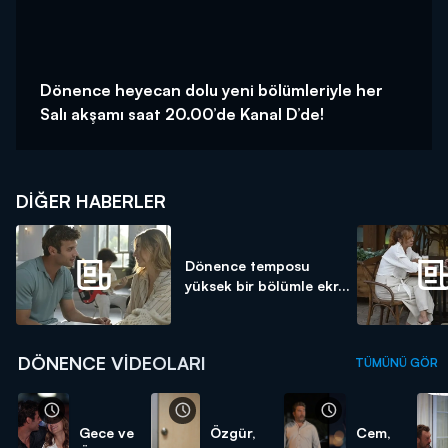
Dönence heyecan dolu yeni bölümleriyle her
Salı akşamı saat 20.00’de Kanal D’de!
DIĞER HABERLER
Dönence temposu
yüksek bir bölümle ekr...
DÖNENCE VIDEOLARI
TÜMÜNÜ GÖR
Gece ve
Özgür,
Cem,