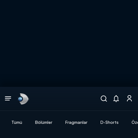
Arama
muhteşem ikili
ARAMA SONUÇLARI
Tümü
Bölümler
Fragmanlar
D-Shorts
Öze
DİĞER SONUÇLAR