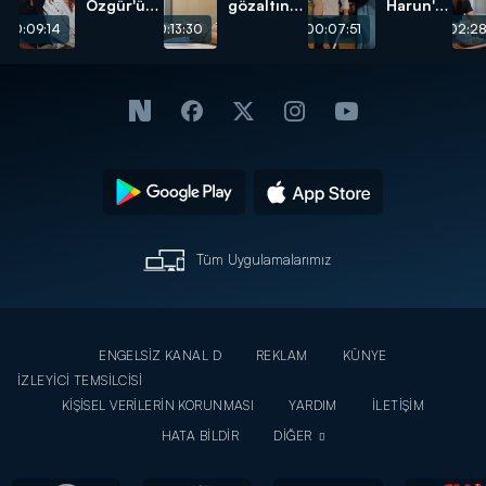
Özgür'ün
gözaltında
Harun'u
doludizgin
neler
yakaladı!
00:09:14
00:13:30
00:07:51
02:28
aşkı!
anlattı?
Tüm Uygulamalarımız
ENGELSİZ KANAL D
REKLAM
KÜNYE
İZLEYİCİ TEMSİLCİSİ
KİŞİSEL VERİLERİN KORUNMASI
YARDIM
İLETİŞİM
HATA BİLDİR
DİĞER