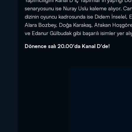
Yapımcılığını Kanal D İç Yapımlar’ın yaptığı
senaryosunu ise Nuray Uslu kaleme alıyor. Ca
dizinin oyuncu kadrosunda ise Didem İnselel, E
Alara Bozbey, Doğa Karakaş, Atakan Hoşgören
ve Edanur Gülbudak gibi başarılı isimler yer alı
Dönence salı 20.00'da Kanal D'de!