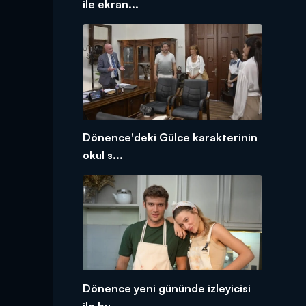
ile ekran...
Dönence'deki Gülce karakterinin
okul s...
Dönence yeni gününde izleyicisi
ile bu...