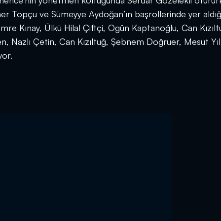
 Dönence’nin yönetmen koltuğunda Serdar Gözelekli oturur
ner Topçu ve Sümeyye Aydoğan’ın başrollerinde yer aldığ
mre Kınay, Ülkü Hilal Çiftçi, Ogün Kaptanoğlu, Can Kızılt
, Nazlı Çetin, Can Kızıltuğ, Şebnem Doğruer, Mesut Yı
yor.