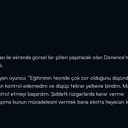
ası ile ekranda görsel bir şölen yaşatacak olan Dönence’n
ı.
yleyen oyuncu: “Eğitiminin teoride çok zor olduğunu düşün
dan kontrol edemedim ve düşüp tekrar yelkene bindim. Ma
ntrol etmeyi başardım. Şiddetli rüzgarlarda karar verme
 başıma bunun mücadelesini vermek bana ekstra heyecan ka