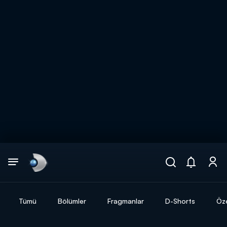
Arama
muhteşem ikili
ARAMA SONUÇLARI
Tümü
Bölümler
Fragmanlar
D-Shorts
Öze
DİĞER SONUÇLAR