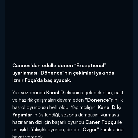
Cannes'dan ödülle dönen “Exceptional”
uyarlaması “Dönence”nin çekimleri yakında
İzmir Foça’da başlayacak.
Yaz sezonunda
Kanal D
ekranına gelecek olan, cast
ve hazırlık çalışmaları devam eden
"Dönence”
nin ilk
başrol oyuncusu belli oldu. Yapımcılığını
Kanal D İç
Yapımlar
’ın üstlendiği, sezona damgasını vurmaya
hazırlanan dizi için başarılı oyuncu
Caner Topçu
ile
anlaşıldı. Yakışıklı oyuncu, dizide
"Özgür"
karakterine
hayat verecek.