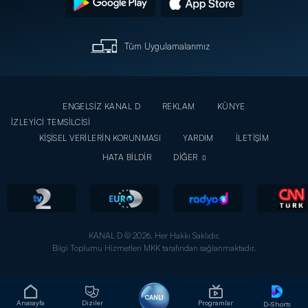
Tüm Uygulamalarımız
ENGELSİZ KANAL D
REKLAM
KÜNYE
İZLEYİCİ TEMSİLCİSİ
KİŞİSEL VERİLERİN KORUNMASI
YARDIM
İLETİŞİM
HATA BİLDİR
DİĞER
KANAL D © 2026. Her Hakkı Saklıdır.
Bilgi Toplumu Hizmetleri MKK tarafından sağlanmaktadır.
CANLI
Anasayfa
Diziler
Programlar
D-Shorts