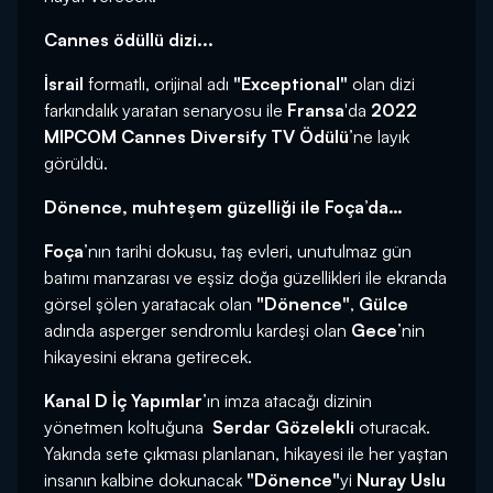
Cannes ödüllü dizi...
İsrail
formatlı, orijinal adı
"Exceptional"
olan dizi
farkındalık yaratan senaryosu ile
Fransa
'da
2022
MIPCOM Cannes Diversify TV Ödülü
’ne layık
görüldü.
Dönence, muhteşem güzelliği ile Foça’da…
Foça
’nın tarihi dokusu, taş evleri, unutulmaz gün
batımı manzarası ve eşsiz doğa güzellikleri ile ekranda
görsel şölen yaratacak olan
"Dönence"
,
Gülce
adında asperger sendromlu kardeşi olan
Gece
’nin
hikayesini ekrana getirecek.
Kanal D İç Yapımlar
’ın imza atacağı dizinin
yönetmen koltuğuna
Serdar Gözelekli
oturacak.
Yakında sete çıkması planlanan, hikayesi ile her yaştan
insanın kalbine dokunacak
"Dönence"
yi
Nuray Uslu