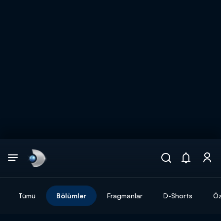
Arama
muhteşem ikili
ARAMA SONUÇLARI
Tümü
Bölümler
Fragmanlar
D-Shorts
Öz
DİĞER SONUÇLAR