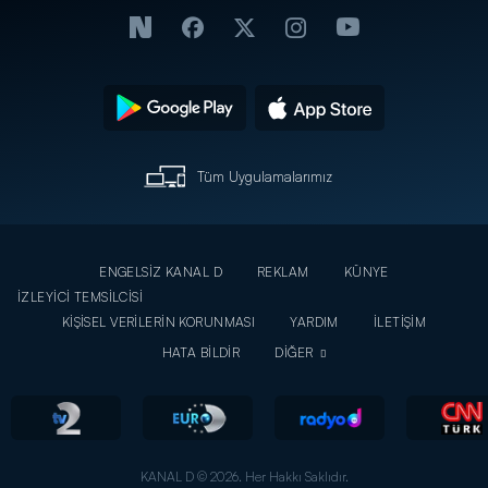
Tüm Uygulamalarımız
ENGELSİZ KANAL D
REKLAM
KÜNYE
İZLEYİCİ TEMSİLCİSİ
KİŞİSEL VERİLERİN KORUNMASI
YARDIM
İLETİŞİM
HATA BİLDİR
DİĞER
KANAL D © 2026. Her Hakkı Saklıdır.