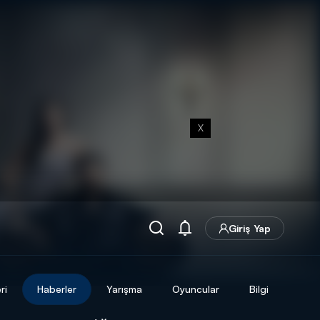
X
Giriş Yap
ri
Haberler
Yarışma
Oyuncular
Bilgi