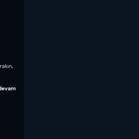
rakın,
 devam