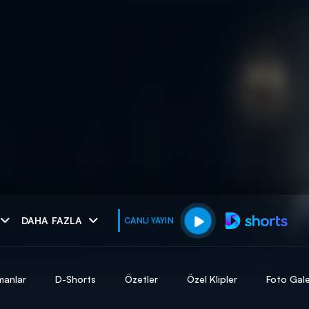
muhteşem ikili
DAHA FAZLA
CANLI YAYIN
I
manlar
D-Shorts
Özetler
Özel Klipler
Foto Gale