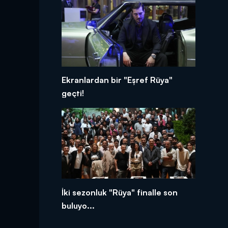
Ekranlardan bir "Eşref Rüya"
geçti!
İki sezonluk "Rüya" finalle son
buluyo...