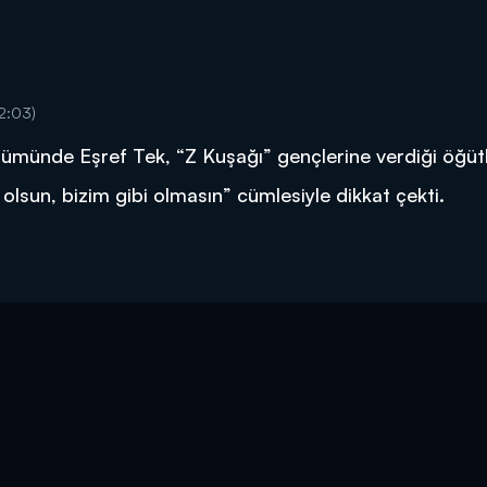
2:03)
lümünde Eşref Tek, “Z Kuşağı” gençlerine verdiği öğütl
olsun, bizim gibi olmasın” cümlesiyle dikkat çekti.