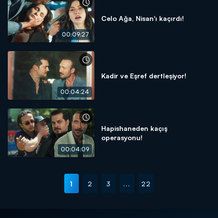
Celo Ağa, Nisan'ı kaçırdı!
00:09:27
Kadir ve Eşref dertleşiyor!
00:04:24
Hapishaneden kaçış
operasyonu!
00:04:09
1
2
3
...
22