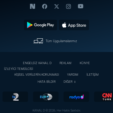
Tüm Uygulamalarımız
ENGELSİZ KANAL D
REKLAM
KÜNYE
İZLEYİCİ TEMSİLCİSİ
KİŞİSEL VERİLERİN KORUNMASI
YARDIM
İLETİŞİM
HATA BİLDİR
DİĞER
KANAL D © 2026. Her Hakkı Saklıdır.