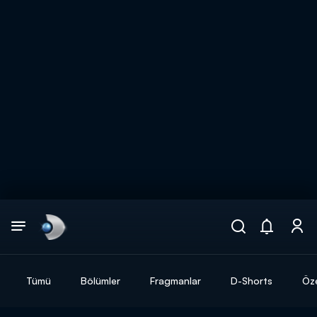
Arama
muhteşem ikili
ARAMA SONUÇLARI
Tümü
Bölümler
Fragmanlar
D-Shorts
Öze
DİĞER SONUÇLAR