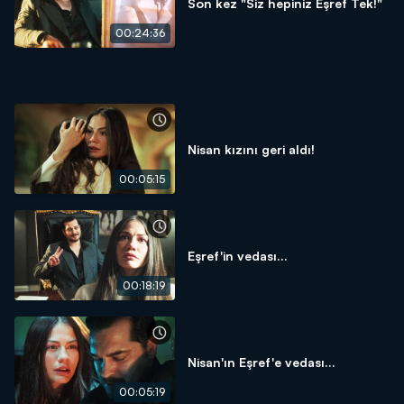
Son kez "Siz hepiniz Eşref Tek!"
00:24:36
Nisan kızını geri aldı!
00:05:15
Eşref'in vedası...
00:18:19
Nisan'ın Eşref'e vedası...
00:05:19