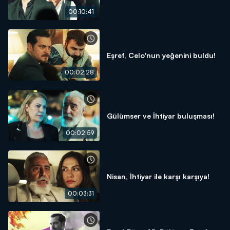
00:10:41
Eşref, Celo'nun yeğenini buldu!
00:02:28
Gülümser ve İhtiyar buluşması!
00:02:59
Nisan, İhtiyar ile karşı karşıya!
00:03:31