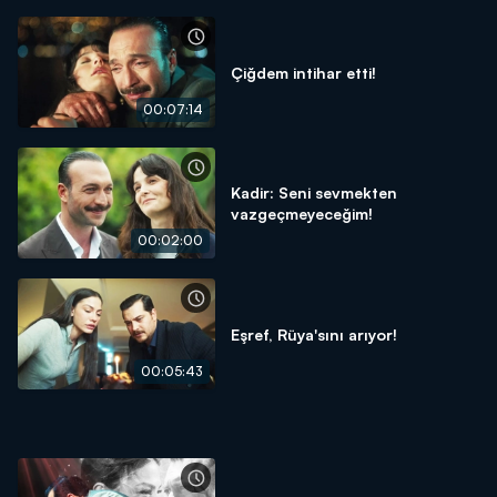
Çiğdem intihar etti!
00:07:14
Kadir: Seni sevmekten
vazgeçmeyeceğim!
00:02:00
Eşref, Rüya'sını arıyor!
00:05:43