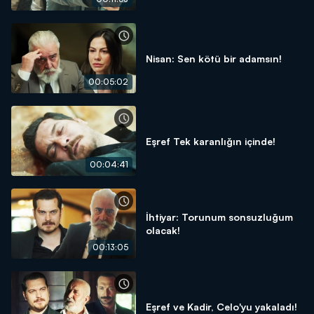
Nisan: Sen kötü bir adamsın!
00:05:02
Eşref Tek karanlığın içinde!
00:04:41
İhtiyar: Torunum sonsuzluğum
olacak!
00:13:05
Eşref ve Kadir, Celo'yu yakaladı!