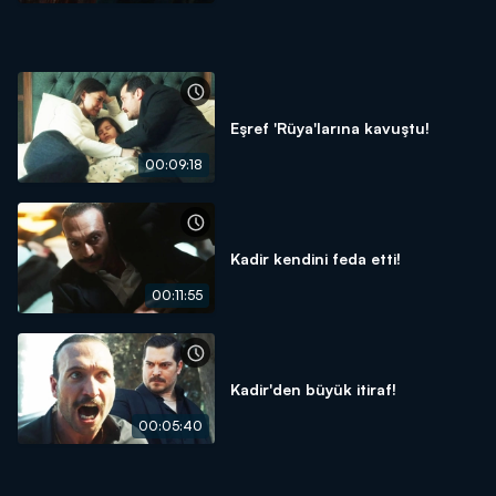
Eşref 'Rüya'larına kavuştu!
00:09:18
Kadir kendini feda etti!
00:11:55
Kadir'den büyük itiraf!
00:05:40