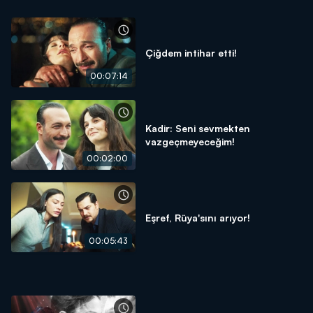
Çiğdem intihar etti!
00:07:14
Kadir: Seni sevmekten
vazgeçmeyeceğim!
00:02:00
Eşref, Rüya'sını arıyor!
00:05:43