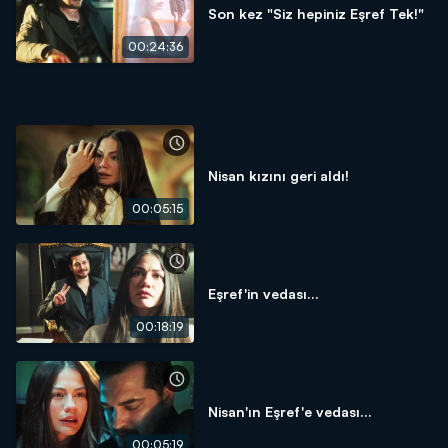
Son kez "Siz hepiniz Eşref Tek!"
00:24:36
Nisan kızını geri aldı!
00:05:15
Eşref'in vedası...
00:18:19
Nisan'ın Eşref'e vedası...
00:05:19