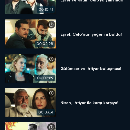
00:10:41
Eşref, Celo'nun yeğenini buldu!
00:02:28
Gülümser ve İhtiyar buluşması!
00:02:59
Nisan, İhtiyar ile karşı karşıya!
00:03:31