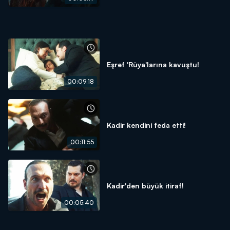
Eşref 'Rüya'larına kavuştu!
00:09:18
Kadir kendini feda etti!
00:11:55
Kadir'den büyük itiraf!
00:05:40