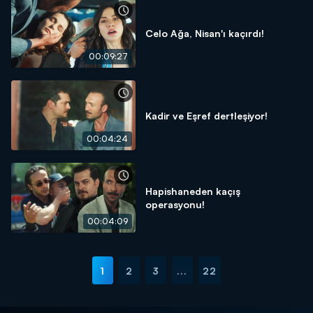
Celo Ağa, Nisan'ı kaçırdı!
00:09:27
Kadir ve Eşref dertleşiyor!
00:04:24
Hapishaneden kaçış
operasyonu!
00:04:09
1
2
3
...
22