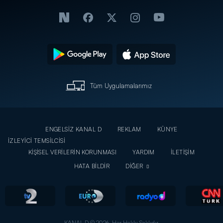
Tüm Uygulamalarımız
ENGELSİZ KANAL D
REKLAM
KÜNYE
İZLEYİCİ TEMSİLCİSİ
KİŞİSEL VERİLERİN KORUNMASI
YARDIM
İLETİŞİM
HATA BİLDİR
DİĞER
KANAL D © 2026. Her Hakkı Saklıdır.