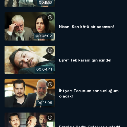
00:11:53
Nisan: Sen kötü bir adamsın!
00:05:02
Eşref Tek karanlığın içinde!
00:04:41
İhtiyar: Torunum sonsuzluğum
olacak!
00:13:05
Eşref ve Kadir, Celo'yu yakaladı!