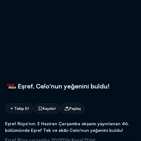
Eşref, Celo'nun yeğenini buldu!
Takip Et
Kaydet
Paylaş
Eşref Rüya'nın 3 Haziran Çarşamba akşamı yayınlanan 46.
bölümünde Eşref Tek ve ekibi Celo'nun yeğenini buldu!
Eşref Rüya çarşamba 20.00'de Kanal D'de!