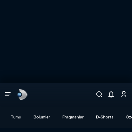
Arama
muhteşem ikili
ARAMA SONUÇLARI
Tümü
Bölümler
Fragmanlar
D-Shorts
Öze
DİĞER SONUÇLAR