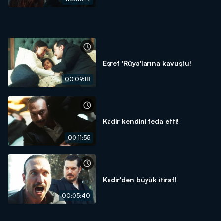
Eşref 'Rüya'larına kavuştu!
00:09:18
Kadir kendini feda etti!
00:11:55
Kadir'den büyük itiraf!
00:05:40