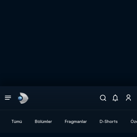
Arama
muhteşem ikili
ARAMA SONUÇLARI
Tümü
Bölümler
Fragmanlar
D-Shorts
Öze
DİĞER SONUÇLAR