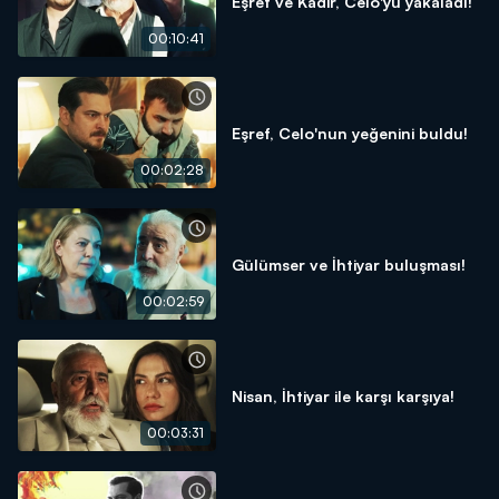
Eşref ve Kadir, Celo'yu yakaladı!
00:10:41
Eşref, Celo'nun yeğenini buldu!
00:02:28
Gülümser ve İhtiyar buluşması!
00:02:59
Nisan, İhtiyar ile karşı karşıya!
00:03:31