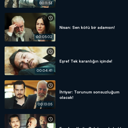
00:11:53
Nisan: Sen kötü bir adamsın!
00:05:02
Eşref Tek karanlığın içinde!
00:04:41
İhtiyar: Torunum sonsuzluğum
olacak!
00:13:05