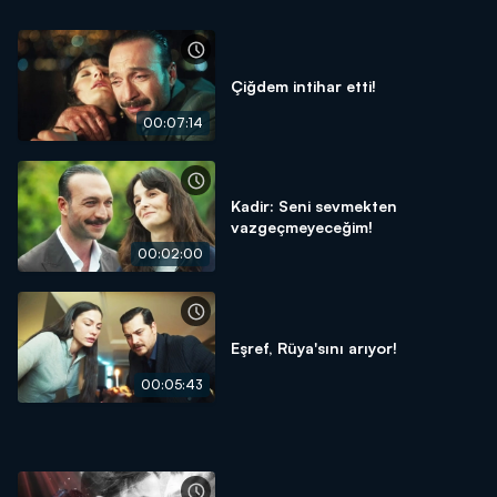
Çiğdem intihar etti!
00:07:14
Kadir: Seni sevmekten
vazgeçmeyeceğim!
00:02:00
Eşref, Rüya'sını arıyor!
00:05:43