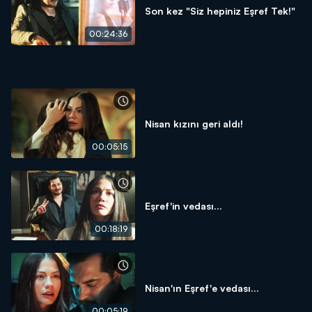
Son kez "Siz hepiniz Eşref Tek!"
00:24:36
Nisan kızını geri aldı!
00:05:15
Eşref'in vedası...
00:18:19
Nisan'ın Eşref'e vedası...
00:05:19