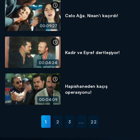
Celo Ağa, Nisan'ı kaçırdı!
00:09:27
Kadir ve Eşref dertleşiyor!
00:04:24
Hapishaneden kaçış
operasyonu!
00:04:09
1
2
3
...
22