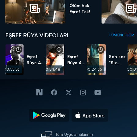
Ölüm hak,
Eşref Tek!
EŞREF RÜYA VIDEOLARI
TÜMÜNÜ GÖR
Eşref
Eşref
Son kez
Rüya 47.
Rüya 47.
"Siz
Bölüm -
Bölüm -
hepiniz
00:55:53
00:54:48
00:24:36
00:05
Eşref Tek
Eşref
Eşref
Sahneleri
Nisan
Tek!"
Sahneleri
Tüm Uygulamalarımız