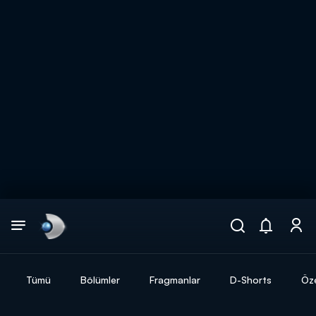
Arama
muhteşem ikili
ARAMA SONUÇLARI
Tümü
Bölümler
Fragmanlar
D-Shorts
Öze
DİĞER SONUÇLAR