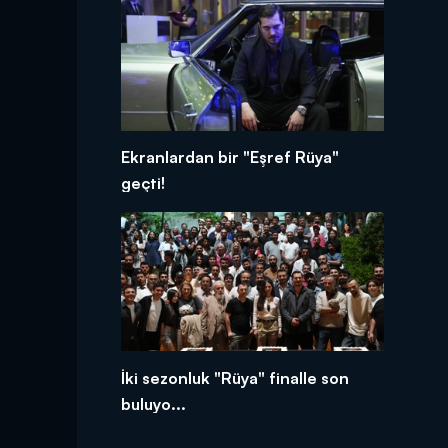
Ekranlardan bir "Eşref Rüya"
geçti!
İki sezonluk "Rüya" finalle son
buluyo...