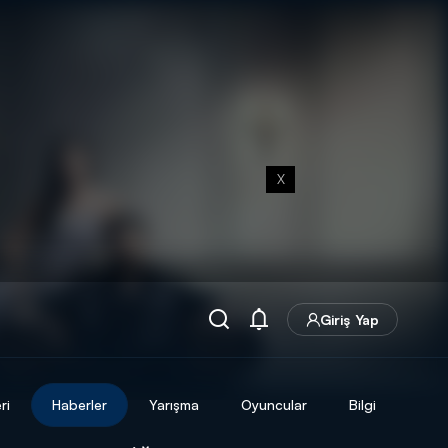
X
Giriş Yap
ri
Haberler
Yarışma
Oyuncular
Bilgi