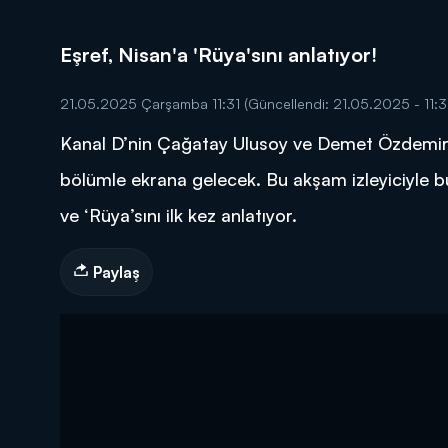
Eşref, Nisan'a 'Rüya'sını anlatıyor!
21.05.2025 Çarşamba 11:31
(Güncellendi: 21.05.2025 - 11:3
Kanal D’nin Çağatay Ulusoy ve Demet Özdemir’i b
DİĞER SONUÇLAR
bölümle ekrana gelecek. Bu akşam izleyiciyle b
ve ‘Rüya’sını ilk kez anlatıyor.
Paylaş