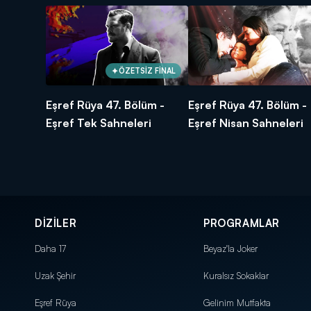
ÖZETSİZ FİNAL
Eşref Rüya 47. Bölüm -
Eşref Rüya 47. Bölüm -
Eşref Tek Sahneleri
Eşref Nisan Sahneleri
DİZİLER
PROGRAMLAR
Daha 17
Beyaz'la Joker
Uzak Şehir
Kuralsız Sokaklar
Eşref Rüya
Gelinim Mutfakta