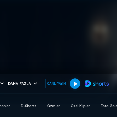
muhteşem ikili
DAHA FAZLA
CANLI YAYIN
I
manlar
D-Shorts
Özetler
Özel Klipler
Foto Gale