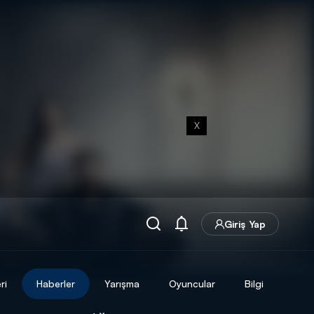
X
Giriş Yap
ri
Haberler
Yarışma
Oyuncular
Bilgi