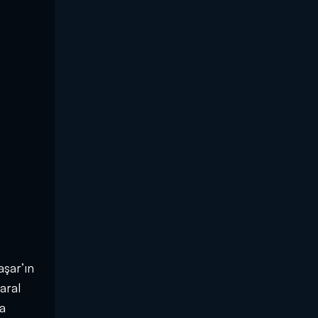
şar’ın
aral
na