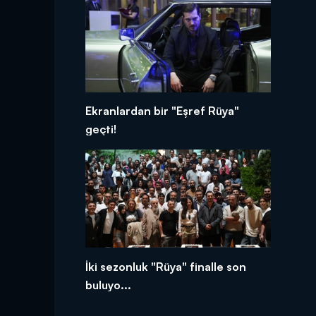
Ekranlardan bir "Eşref Rüya"
geçti!
İki sezonluk "Rüya" finalle son
buluyo...