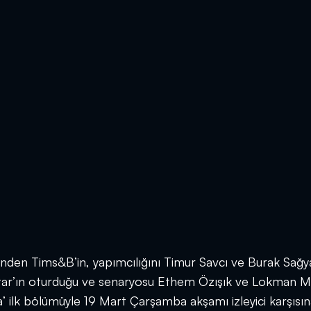
nden Tims&B’in, yapımcılığını Timur Savcı ve Burak Sağya
tar’ın oturduğu ve senaryosu Ethem Özışık ve Lokman M
a’ ilk bölümüyle 19 Mart Çarşamba akşamı izleyici karşısı