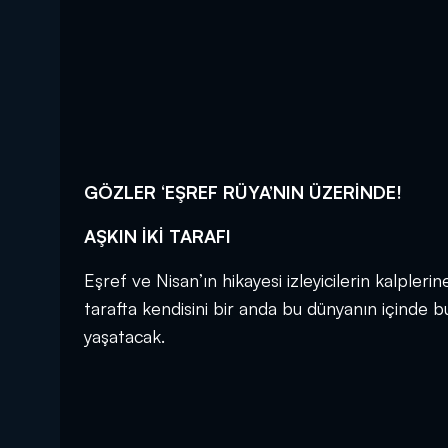
GÖZLER ‘EŞREF RÜYA’NIN ÜZERİNDE!
AŞKIN İKİ TARAFI
Eşref ve Nisan’ın hikayesi izleyicilerin kalple
tarafta kendisini bir anda bu dünyanın içinde b
yaşatacak.