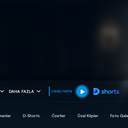
muhteşem ikili
DAHA FAZLA
CANLI YAYIN
I
manlar
D-Shorts
Özetler
Özel Klipler
Foto Gale