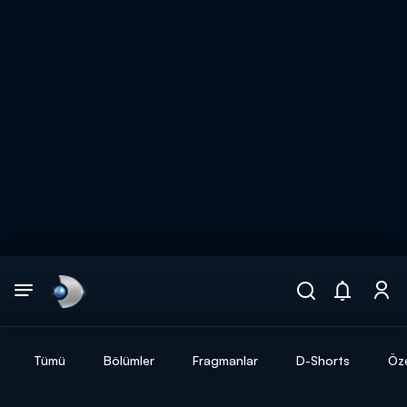
Arama
muhteşem ikili
ARAMA SONUÇLARI
Tümü
Bölümler
Fragmanlar
D-Shorts
Öze
DİĞER SONUÇLAR