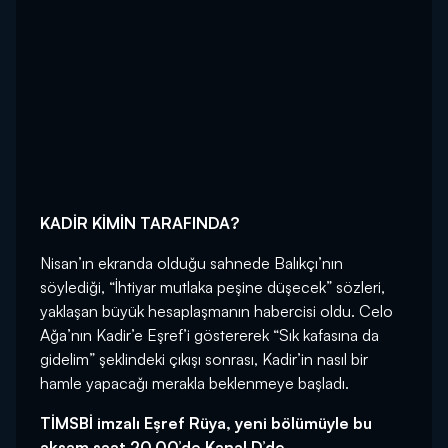
KADİR KİMİN TARAFINDA?
Nisan’ın ekranda olduğu sahnede Balıkçı’nın
söylediği, “İhtiyar mutlaka peşine düşecek” sözleri,
yaklaşan büyük hesaplaşmanın habercisi oldu. Celo
Ağa’nın Kadir’e Eşref’i göstererek “Sık kafasına da
gidelim” şeklindeki çıkışı sonrası, Kadir’in nasıl bir
hamle yapacağı merakla beklenmeye başladı.
TİMSBİ imzalı Eşref Rüya, yeni bölümüyle bu
akşam saat 20.00’de Kanal D’de.