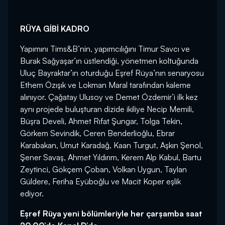
RÜYA GİBİ KADRO
Yapımını Tims&B’nin, yapımcılığını Timur Savcı ve
Burak Sağyaşar’ın üstlendiği, yönetmen koltuğunda
Uluç Bayraktar’ın oturduğu Eşref Rüya’nın senaryosu
Ethem Özışık ve Lokman Maral tarafından kaleme
alınıyor. Çağatay Ulusoy ve Demet Özdemir’i ilk kez
aynı projede buluşturan dizide ikiliye Necip Memili,
Büşra Develi, Ahmet Rıfat Şungar, Tolga Tekin,
Görkem Sevindik, Ceren Benderlioğlu, Ebrar
Karabakan, Umut Karadağ, Kaan Turgut, Aşkın Şenol,
Şener Savaş, Ahmet Yıldırım, Kerem Alp Kabul, Bartu
Zeytinci, Gökçem Çoban, Volkan Uygun, Taylan
Güldere, Feriha Eyüboğlu ve Macit Koper eşlik
ediyor.
Eşref Rüya yeni bölümleriyle her çarşamba saat