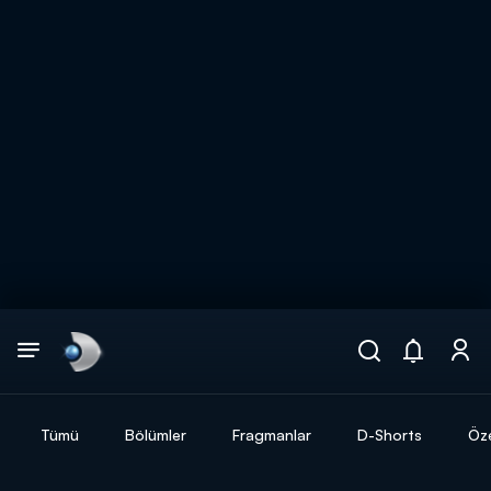
Arama
muhteşem ikili
ARAMA SONUÇLARI
Tümü
Bölümler
Fragmanlar
D-Shorts
Öze
DİĞER SONUÇLAR