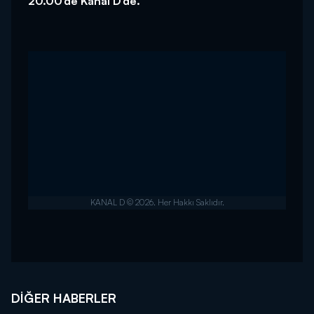
20.00’de Kanal D’de.
DIĞER HABERLER