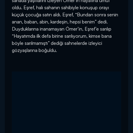
sahada yaşıtlarını izleyen Ömer’in hayatına umut
oldu. Eşref, halı sahanın sahibiyle konuşup orayı
küçük çocuğa satın aldı. Eşref, “Bundan sonra senin
anan, baban, abin, kardeşin, hepsi benim” dedi.
Duyduklarına inanamayan Ömer’in, Eşref’e sarılıp
“Hayatımda ilk defa birine sarılıyorum, kimse bana
böyle sarılmamıştı” dediği sahnelerde izleyici
gözyaşlarına boğuldu.