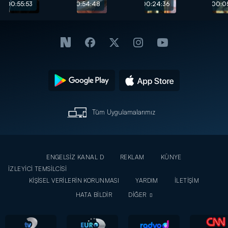
Bölüm -
Bölüm -
hepiniz
00:55:53
00:54:48
00:24:36
00:05
Eşref Tek
Eşref
Eşref
Sahneleri
Nisan
Tek!"
Sahneleri
Tüm Uygulamalarımız
ENGELSİZ KANAL D
REKLAM
KÜNYE
İZLEYİCİ TEMSİLCİSİ
KİŞİSEL VERİLERİN KORUNMASI
YARDIM
İLETİŞİM
HATA BİLDİR
DİĞER