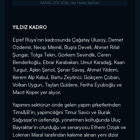
YILDIZ KADRO
Eşref Rüya’nın kadrosunda Çağatay Ulusoy, Demet
Özdemir, Necip Memili, Büşra Develi, Ahmet Rıfat
Şungar, Tolga Tekin, Görkem Sevindik, Ceren
Benderlioğlu, Ebrar Karabakan, Umut Karadağ, Kaan
Turgut, Aşkın Şenol, Şener Savaş, Ahmet Yıldırım,
Kerem Alp Kabul, Bartu Zeytinci, Gökçem Çoban,
Volkan Uygun, Taylan Güldere, Feriha Eyüboğlu ve
Macit Koper yer alıyor.
Yapımını sektörün önde gelen yapım şirketlerinden
Tims&B’in, yapımcılığını Timur Savcı ve Burak
Sağyaşar’ın üstlendiği, yönetmen koltuğunda Uluç
Bayraktar’ın oturduğu ve senaryosu Ethem Özışık ve
Lokman Maral tarafından kaleme alınan yeni dizisi