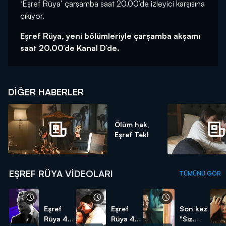
‘Eşref Rüya’ çarşamba saat 20.00’de izleyici karşısına
çıkıyor.
Eşref Rüya, yeni bölümleriyle çarşamba akşamı
saat 20.00’de Kanal D’de.
DIĞER HABERLER
Ölüm hak,
Eşref Tek!
EŞREF RÜYA VIDEOLARI
TÜMÜNÜ GÖR
Eşref
Eşref
Son kez
Rüya 47.
Rüya 47.
"Siz