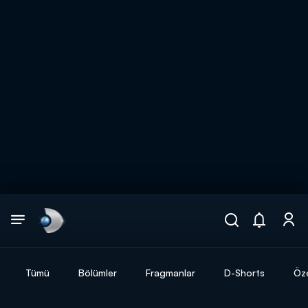
Arama
muhteşem ikili
ARAMA SONUÇLARI
Tümü
Bölümler
Fragmanlar
D-Shorts
Öze
DİĞER SONUÇLAR