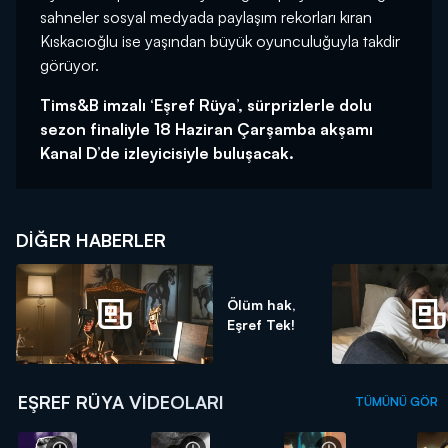
sahneler sosyal medyada paylaşım rekorları kıran
Kıskacıoğlu ise yaşından büyük oyunculuğuyla takdir
görüyor.
Tims&B imzalı ‘Eşref Rüya’, sürprizlerle dolu
sezon finaliyle 18 Haziran Çarşamba akşamı
Kanal D’de izleyicisiyle buluşacak.
DIĞER HABERLER
Ölüm hak,
Eşref Tek!
EŞREF RÜYA VIDEOLARI
TÜMÜNÜ GÖR