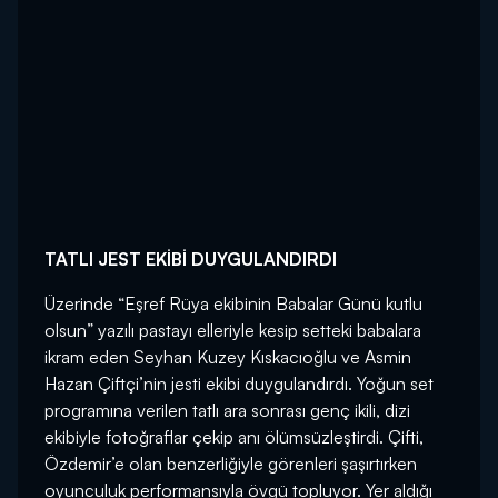
TATLI JEST EKİBİ DUYGULANDIRDI
Üzerinde “Eşref Rüya ekibinin Babalar Günü kutlu
olsun” yazılı pastayı elleriyle kesip setteki babalara
ikram eden Seyhan Kuzey Kıskacıoğlu ve Asmin
Hazan Çiftçi’nin jesti ekibi duygulandırdı. Yoğun set
programına verilen tatlı ara sonrası genç ikili, dizi
ekibiyle fotoğraflar çekip anı ölümsüzleştirdi. Çifti,
Özdemir’e olan benzerliğiyle görenleri şaşırtırken
oyunculuk performansıyla övgü topluyor. Yer aldığı