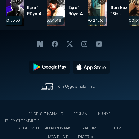
Eşref
Eşref
Son kez
Rüya 47.
Rüya 47.
"Siz
Bölüm -
Bölüm -
hepiniz
00:55:53
00:54:48
00:24:36
00:05
Eşref Tek
Eşref
Eşref
Sahneleri
Nisan
Tek!"
Sahneleri
Tüm Uygulamalarımız
ENGELSİZ KANAL D
REKLAM
KÜNYE
İZLEYİCİ TEMSİLCİSİ
KİŞİSEL VERİLERİN KORUNMASI
YARDIM
İLETİŞİM
HATA BİLDİR
DİĞER