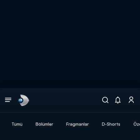
Arama
muhteşem ikili
ARAMA SONUÇLARI
Tümü
Bölümler
Fragmanlar
D-Shorts
Öze
DİĞER SONUÇLAR