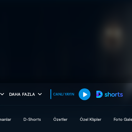
muhteşem ikili
DAHA FAZLA
CANLI YAYIN
I
manlar
D-Shorts
Özetler
Özel Klipler
Foto Gale