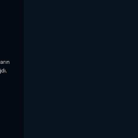
arın
dı.