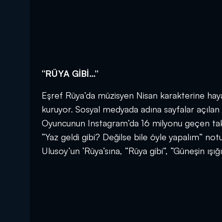
“RÜYA GİBİ…”
Eşref Rüya’da müzisyen Nisan karakterine haya
kuruyor. Sosyal medyada adına sayfalar açılan
Oyuncunun Instagram’da 16 milyonu geçen takipç
“Yaz geldi gibi? Değilse bile öyle yapalım” not
Ulusoy’un ‘Rüya’sına, “Rüya gibi”, “Güneşin ışığ