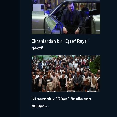
Ekranlardan bir "Eşref Rüya"
geçti!
İki sezonluk "Rüya" finalle son
buluyo...