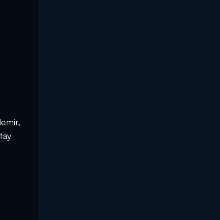
demir,
tay