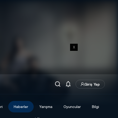
X
Giriş Yap
ri
Haberler
Yarışma
Oyuncular
Bilgi