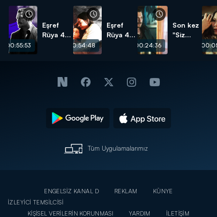
Eşref
Eşref
Son kez
Rüya 47.
Rüya 47.
"Siz
Bölüm -
Bölüm -
hepiniz
00:55:53
00:54:48
00:24:36
00:05
Eşref Tek
Eşref
Eşref
Sahneleri
Nisan
Tek!"
Sahneleri
Tüm Uygulamalarımız
ENGELSİZ KANAL D
REKLAM
KÜNYE
İZLEYİCİ TEMSİLCİSİ
KİŞİSEL VERİLERİN KORUNMASI
YARDIM
İLETİŞİM