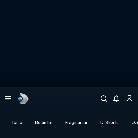
Arama
muhteşem ikili
ARAMA SONUÇLARI
Tümü
Bölümler
Fragmanlar
D-Shorts
Öze
DİĞER SONUÇLAR