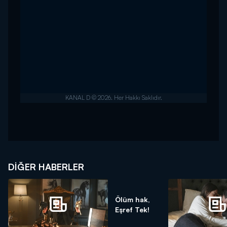
DIĞER HABERLER
Ölüm hak,
Eşref Tek!