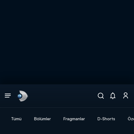
Arama
muhteşem ikili
ARAMA SONUÇLARI
Tümü
Bölümler
Fragmanlar
D-Shorts
Öze
DİĞER SONUÇLAR