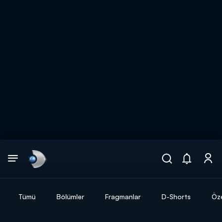
Arama
muhteşem ikili
ARAMA SONUÇLARI
Tümü
Bölümler
Fragmanlar
D-Shorts
Öze
DİĞER SONUÇLAR