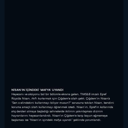
NİSAN’IN İÇİNDEKİ ‘MAFYA’ UYANDI
Heyecanı ve aksiyonu bol bir bölümle ekrana gelen, TIMS&B imzalı Eşref
Rüya’da Nisan, Atıf'ı kurtarmak için Çiğdem'e silah çekti. Çiğdem’in Nisan’a
“Sen o elindekini kullanmayı biliyor musun?” sorusuna takılan Nisan, kendini
koruma amaçlı silah kullanmayı öğrenmek istedi. Nisan’ın, Eşref’in kollarında
atış dersleri almaya başladığı sahnelerde ikilinin yakınlaşması dizinin
hayranlarını heyecanlandırdı. Nisan'ın Çiğdem'e karşı boyun eğmemeye
başlaması ise “Nisan’ın içindeki mafya uyandı” şeklinde yorumlandı.