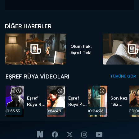
DIĞER HABERLER
Ölüm hak,
Eşref Tek!
EŞREF RÜYA VIDEOLARI
TÜMÜNÜ GÖR
Eşref
Eşref
Son kez
Rüya 47.
Rüya 47.
"Siz
Bölüm -
Bölüm -
hepiniz
00:55:53
00:54:48
00:24:36
00:05
Eşref Tek
Eşref
Eşref
Sahneleri
Nisan
Tek!"
Sahneleri