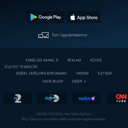
Tüm Uygulamalarımız
ENGELSİZ KANAL D
REKLAM
KÜNYE
İZLEYİCİ TEMSİLCİSİ
KİŞİSEL VERİLERİN KORUNMASI
YARDIM
İLETİŞİM
HATA BİLDİR
DİĞER
KANAL D © 2026. Her Hakkı Saklıdır.
Bilgi Toplumu Hizmetleri MKK tarafından sağlanmaktadır.