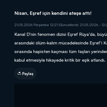
Nisan, Eşref için kendini ateşe attı!
21.05.2026 Perşembe 12:21
(Güncellendi: 21.05.2026 - 12:2
Kanal D’nin fenomen dizisi Eşref Rüya’da, büyü
DİĞER SONUÇLAR
arasındaki ölüm-kalım mücadelesinde Eşref’i Ka
sırasında hapisten kaçması tüm taşları yerinden 
kabul etmesiyle hikayede kritik bir eşik atlandı.
Paylaş