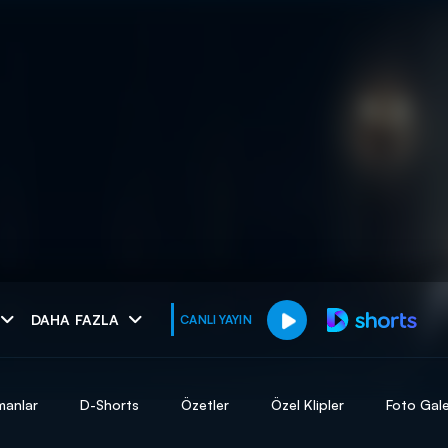
muhteşem ikili
DAHA FAZLA
CANLI YAYIN
I
manlar
D-Shorts
Özetler
Özel Klipler
Foto Gale