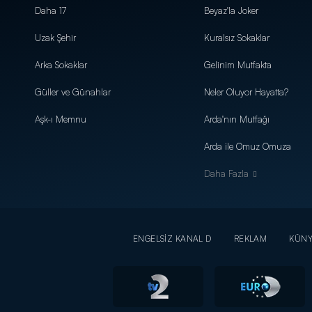
Daha 17
Beyaz'la Joker
Uzak Şehir
Kuralsız Sokaklar
Arka Sokaklar
Gelinim Mutfakta
Güller ve Günahlar
Neler Oluyor Hayatta?
Aşk-ı Memnu
Arda'nın Mutfağı
Arda ile Omuz Omuza
Daha Fazla
ENGELSİZ KANAL D
REKLAM
KÜN