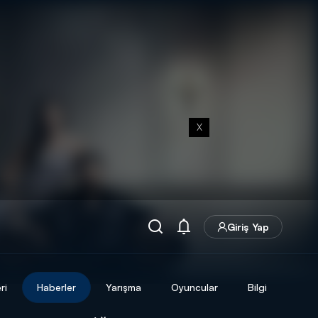
X
Giriş Yap
ri
Haberler
Yarışma
Oyuncular
Bilgi