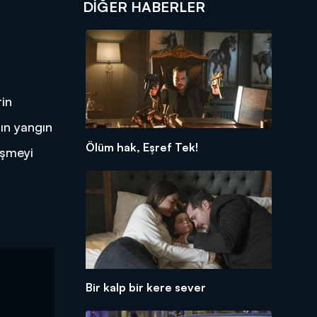
DIĞER HABERLER
rin
ın yangın
Ölüm hak, Eşref Tek!
eşmeyi
Bir kalp bir kere sever