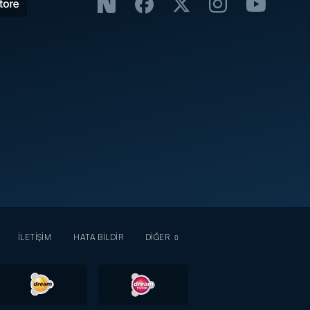
İLETİŞİM
HATA BİLDİR
DİĞER