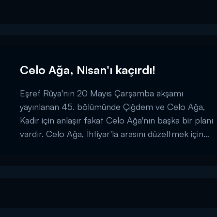
Celo Ağa, Nisan'ı kaçırdı!
Eşref Rüya'nın 20 Mayıs Çarşamba akşamı
yayınlanan 45. bölümünde Çiğdem ve Celo Ağa,
Kadir için anlaşır fakat Celo Ağa'nın başka bir planı
vardır. Celo Ağa, İhtiyar'la arasını düzeltmek için
Nisan'ı kaçırıyor ve Çiğdem'i vuruyor. Kadir,
Çiğdem'in vurulmasıyla, Eşref de Nisan'ın
kaçırılmasıyla yıkılıyor!...