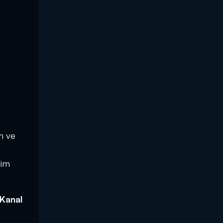
an ve
lim
 Kanal