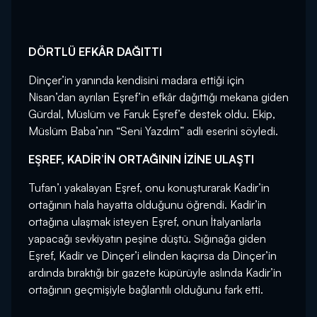
DÖRTLÜ EFKÂR DAĞITTI
Dinçer’in yanında kendisini madara ettiği için
Nisan’dan ayrılan Eşref’in efkâr dağıttığı mekana giden
Gürdal, Müslüm ve Faruk Eşref’e destek oldu. Ekip,
Müslüm Baba’nın “Seni Yazdım” adlı eserini söyledi.
EŞREF, KADİR’İN ORTAĞININ İZİNE ULAŞTI
Tufan’ı yakalayan Eşref, onu konuşturarak Kadir’in
ortağının hala hayatta olduğunu öğrendi. Kadir’in
ortağına ulaşmak isteyen Eşref, onun İtalyanlarla
yapacağı sevkiyatın peşine düştü. Sığınağa giden
Eşref, Kadir ve Dinçer’i elinden kaçırsa da Dinçer’in
ardında bıraktığı bir gazete küpürüyle aslında Kadir’in
ortağının geçmişiyle bağlantılı olduğunu fark etti.