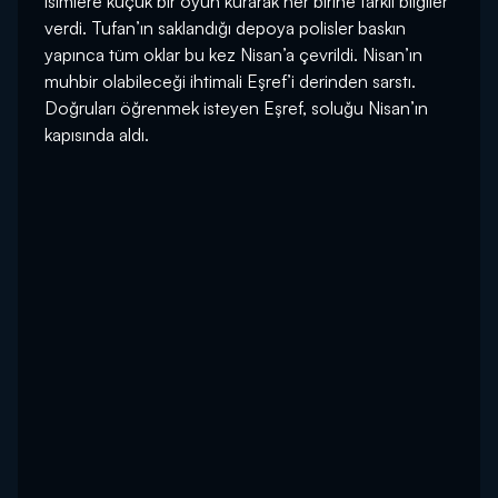
isimlere küçük bir oyun kurarak her birine farklı bilgiler
verdi. Tufan’ın saklandığı depoya polisler baskın
yapınca tüm oklar bu kez Nisan’a çevrildi. Nisan’ın
muhbir olabileceği ihtimali Eşref’i derinden sarstı.
Doğruları öğrenmek isteyen Eşref, soluğu Nisan’ın
kapısında aldı.