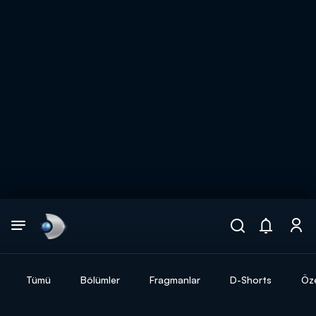
Arama
muhteşem ikili
ARAMA SONUÇLARI
Tümü
Bölümler
Fragmanlar
D-Shorts
Öze
DİĞER SONUÇLAR