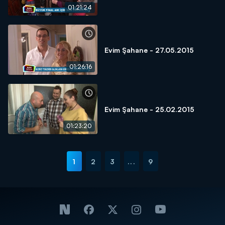
01:21:24
Evim Şahane - 27.05.2015
01:26:16
Evim Şahane - 25.02.2015
01:23:20
1
2
3
...
9