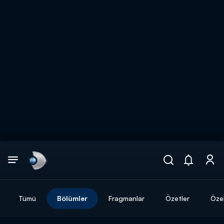
Arama
muhteşem ikili
ARAMA SONUÇLARI
Tümü
Bölümler
Fragmanlar
Özetler
Özel
DİĞER SONUÇLAR