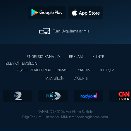
Tüm Uygulamalarımız
ENGELSİZ KANAL D
REKLAM
KÜNYE
İZLEYİCİ TEMSİLCİSİ
KİŞİSEL VERİLERİN KORUNMASI
YARDIM
İLETİŞİM
HATA BİLDİR
DİĞER
KANAL D © 2026. Her Hakkı Saklıdır.
Bilgi Toplumu Hizmetleri MKK tarafından sağlanmaktadır.